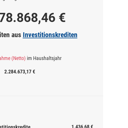
78.868,46 €
iten aus
Investitionskrediten
ahme (Netto)
im Haushaltsjahr
2.284.673,17 €
1.436,68 €
titionskredite